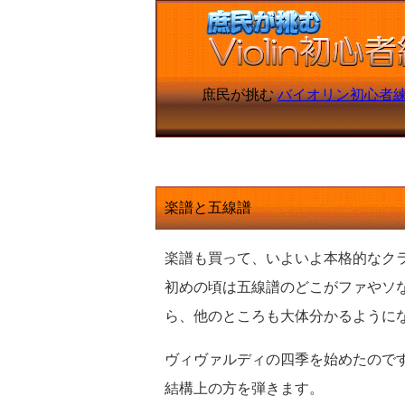
庶民が挑む
バイオリン初心者練習
楽譜と五線譜
楽譜も買って、いよいよ本格的なク
初めの頃は五線譜のどこがファやソ
ら、他のところも大体分かるように
ヴィヴァルディの四季を始めたのです
結構上の方を弾きます。