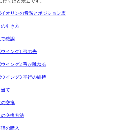
に行くほど最近です。
バイオリンの音階とポジション表
弓の引き方
鏡で確認
ボウイング1 弓の先
ボウイング2 弓が跳ねる
ボウイング3 平行の維持
肩当て
弦の交換
弦の交換方法
楽譜の購入