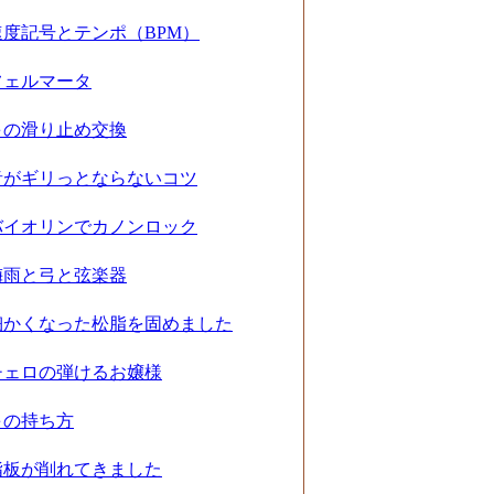
速度記号とテンポ（BPM）
フェルマータ
弓の滑り止め交換
音がギリっとならないコツ
バイオリンでカノンロック
梅雨と弓と弦楽器
細かくなった松脂を固めました
チェロの弾けるお嬢様
弓の持ち方
指板が削れてきました